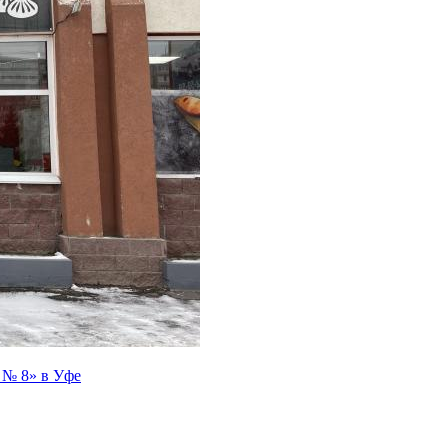
 № 8» в Уфе