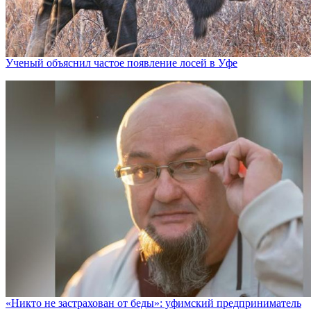
Ученый объяснил частое появление лосей в Уфе
«Никто не заcтрахован от беды»: уфимский предприниматель