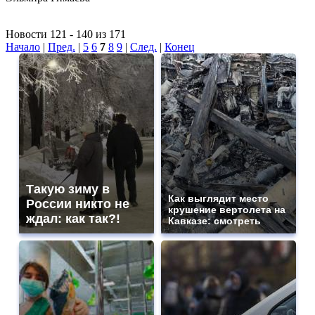
Новости 121 - 140 из 171
Начало
|
Пред.
|
5
6
7
8
9
|
След.
|
Конец
Такую зиму в
Как выглядит место
России никто не
крушение вертолета на
ждал: как так?!
Кавказе: смотреть