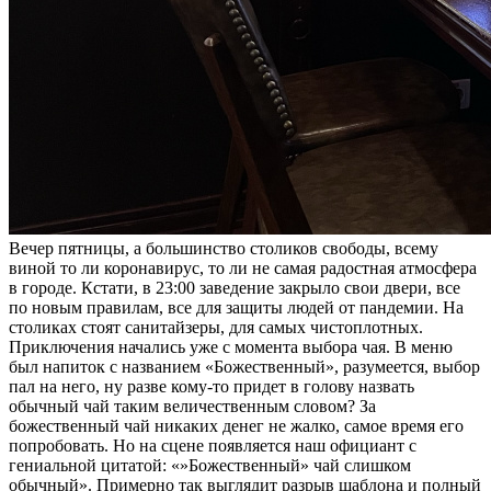
Вечер пятницы, а большинство столиков свободы, всему
виной то ли коронавирус, то ли не самая радостная атмосфера
в городе. Кстати, в 23:00 заведение закрыло свои двери, все
по новым правилам, все для защиты людей от пандемии. На
столиках стоят санитайзеры, для самых чистоплотных.
Приключения начались уже с момента выбора чая. В меню
был напиток с названием «Божественный», разумеется, выбор
пал на него, ну разве кому-то придет в голову назвать
обычный чай таким величественным словом? За
божественный чай никаких денег не жалко, самое время его
попробовать. Но на сцене появляется наш официант с
гениальной цитатой: «»Божественный» чай слишком
обычный». Примерно так выглядит разрыв шаблона и полный