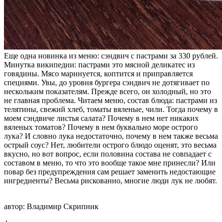
Еще одна новинка из меню: сэндвич с пастрами за 330 рублей.
Минутка википедии: пастрами это мясной деликатес из
говядины. Мясо маринуется, коптится и приправляется
специями. Увы, до уровня бургера сэндвич не дотягивает по
нескольким показателям. Прежде всего, он холодный, но это
не главная проблема. Читаем меню, состав блюда: пастрами из
телятины, свежий хлеб, томаты вяленые, чили. Тогда почему в
моем сэндвиче листья салата? Почему в нем нет никаких
вяленых томатов? Почему в нем буквально море острого
лука? И словно лука недостаточно, почему в нем также весьма
острый соус? Нет, любители острого блюдо оценят, это весьма
вкусно, но вот вопрос, если половина состава не совпадает с
составом в меню, то что это вообще такое мне принесли? Или
повар без предупреждения сам решает заменить недостающие
ингредиенты? Весьма рискованно, многие люди лук не любят.
автор:
Владимир Скрипник