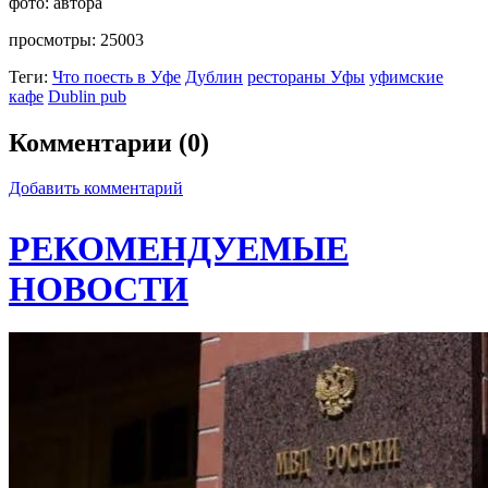
фото:
автора
просмотры:
25003
Теги:
Что поесть в Уфе
Дублин
рестораны Уфы
уфимские
кафе
Dublin pub
Комментарии (0)
Добавить комментарий
РЕКОМЕНДУЕМЫЕ
НОВОСТИ