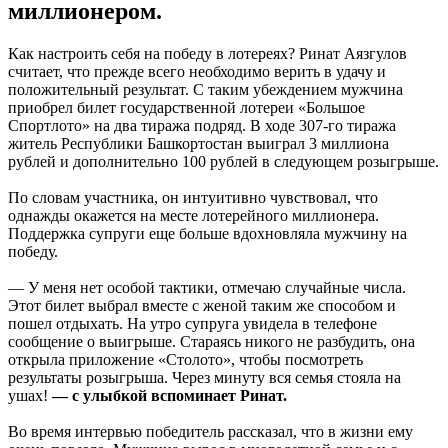
миллионером.
Как настроить себя на победу в лотереях? Ринат Аязгулов
считает, что прежде всего необходимо верить в удачу и
положительный результат. С таким убеждением мужчина
приобрел билет государственной лотереи «Большое
Спортлото» на два тиража подряд. В ходе 307-го тиража
житель Республики Башкортостан выиграл 3 миллиона
рублей и дополнительно 100 рублей в следующем розыгрыше.
По словам участника, он интуитивно чувствовал, что
однажды окажется на месте лотерейного миллионера.
Поддержка супруги еще больше вдохновляла мужчину на
победу.
— У меня нет особой тактики, отмечаю случайные числа.
Этот билет выбрал вместе с женой таким же способом и
пошел отдыхать. На утро супруга увидела в телефоне
сообщение о выигрыше. Стараясь никого не разбудить, она
открыла приложение «Столото», чтобы посмотреть
результаты розыгрыша. Через минуту вся семья стояла на
ушах!
— с улыбкой вспоминает Ринат.
Во время интервью победитель рассказал, что в жизни ему