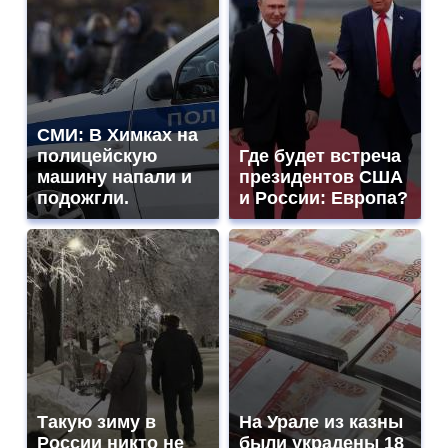
СМИ: В Химках на
полицейскую
Где будет встреча
машину напали и
президентов США
подожгли.
и России: Европа?
Такую зиму в
На Урале из казны
России никто не
были украдены 18