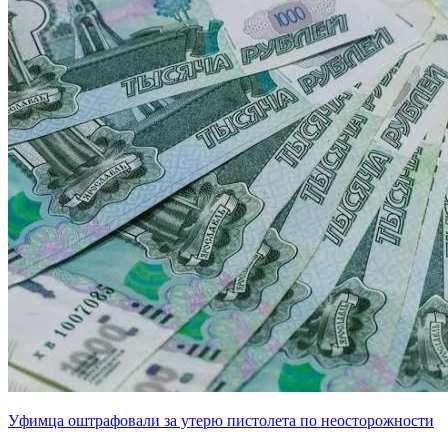
Уфимца оштрафовали за утерю пистолета по неосторожности