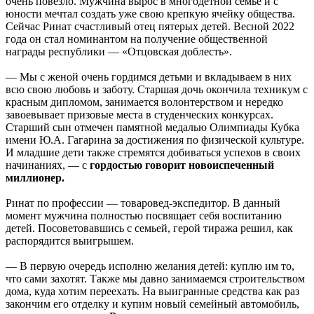
очень повезло. Мужчина вырос в многодетной семье и с
юности мечтал создать уже свою крепкую ячейку общества.
Сейчас Ринат счастливый отец пятерых детей. Весной 2022
года он стал номинантом на получение общественной
награды республики — «Отцовская доблесть».
— Мы с женой очень гордимся детьми и вкладываем в них
всю свою любовь и заботу. Старшая дочь окончила техникум с
красным дипломом, занимается волонтерством и нередко
завоевывает призовые места в студенческих конкурсах.
Старший сын отмечен памятной медалью Олимпиады Кубка
имени Ю.А. Гагарина за достижения по физической культуре.
И младшие дети также стремятся добиваться успехов в своих
начинаниях, — с
гордостью говорит новоиспеченный
миллионер.
Ринат по профессии — товаровед-экспедитор. В данный
момент мужчина полностью посвящает себя воспитанию
детей. Посоветовавшись с семьей, герой тиража решил, как
распорядится выигрышем.
— В первую очередь исполню желания детей: куплю им то,
что сами захотят. Также мы давно занимаемся строительством
дома, куда хотим переехать. На выигранные средства как раз
закончим его отделку и купим новый семейный автомобиль,