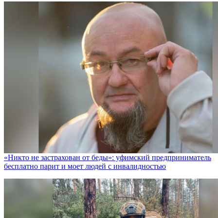
«Никто не заcтрахован от беды»: уфимский предприниматель
бесплатно парит и моет людей с инвалидностью