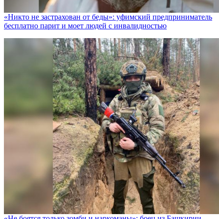
«Никто не заcтрахован от беды»: уфимский предприниматель
бесплатно парит и моет людей с инвалидностью
«Не боятся только зомби и наркоманы»: боец из Башкирии