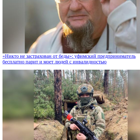
«Никто не заcтрахован от беды»: уфимский предприниматель
бесплатно парит и моет людей с инвалидностью