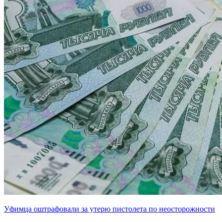
Уфимца оштрафовали за утерю пистолета по неосторожности