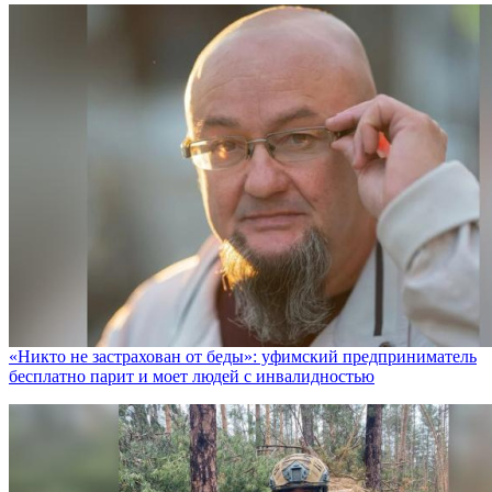
«Никто не заcтрахован от беды»: уфимский предприниматель
бесплатно парит и моет людей с инвалидностью