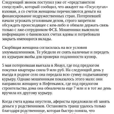
Следующий звонок поступил уже от «представителя
спецслужб», который сообщил, что аккаунт на «Госуслугах»
взломан, а со счетов женщины перечисляются деньги на
финансирование недружественных стран. Потерпевшей
начали угрожать уголовным делом, строго запретили
обсуждать происходящее с кем-либо и обязали держать связь
только с лже-сотрудником ФСБ. Мошенники выяснили
информацию о банковских счетах вдовы и потребовали
закрыть имеющиеся вклады.
Скорбящая женщина согласилась на все условия
злоумышленников. Те убедили ее снять наличные и передать
их курьерам якобы для проверки подлинности купюр.
5 мая потерпевшая выехала в Янаул, где под предлогом
покупки квартиры сняла 9 млн руб. На следующий день у
въезда в родное село она передала всю сумму подъехавшему
курьеру. Однако мошенникам показалось этого мало: они
направили женщину в Нефтекамск, где под предлогом
строительства дома она обналичила еще 7 млн и в тот же день
вручила их другому курьеру.
Когда счета вдовы опустели, аферисты предложили ей занять
деньги у родственников. Остановить транш удалось только
благодаря родственнице, которая быстро поняла, что