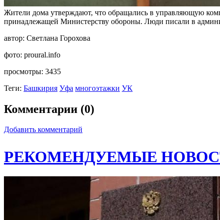
Жители дома утверждают, что обращались в управляющую компа
принадлежащей Министерству обороны. Люди писали в админи
автор:
Светлана Горохова
фото:
proural.info
просмотры:
3435
Теги:
Башкирия
Уфа
многоэтажки
УК
Комментарии (0)
Добавить комментарий
РЕКОМЕНДУЕМЫЕ НОВОС