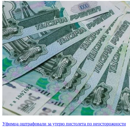
Уфимца оштрафовали за утерю пистолета по неосторожности