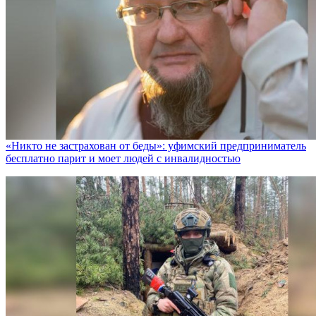
«Никто не заcтрахован от беды»: уфимский предприниматель
бесплатно парит и моет людей с инвалидностью