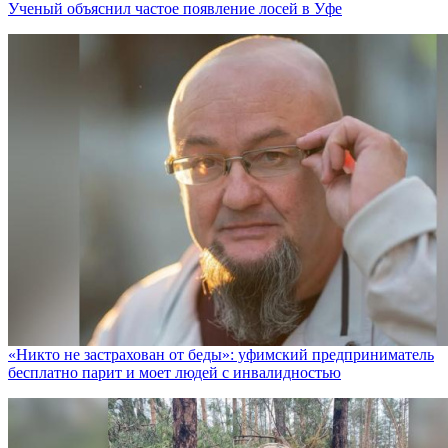
Ученый объяснил частое появление лосей в Уфе
«Никто не заcтрахован от беды»: уфимский предприниматель
бесплатно парит и моет людей с инвалидностью