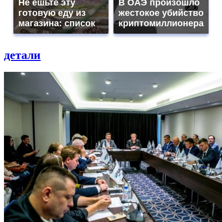
Не ешьте эту
В ОАЭ произошло
готовую еду из
жестокое убийство
магазина: список
криптомиллионера
детали