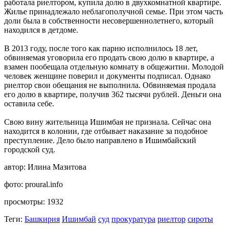
работала риелтором, купила долю в двухкомнатной квартире.
Жилье принадлежало неблагополучной семье. При этом часть
доли была в собственности несовершеннолетнего, который
находился в детдоме.
В 2013 году, после того как парню исполнилось 18 лет,
обвиняемая уговорила его продать свою долю в квартире, а
взамен пообещала отдельную комнату в общежитии. Молодой
человек женщине поверил и документы подписал. Однако
риелтор свои обещания не выполнила. Обвиняемая продала
его долю в квартире, получив 362 тысячи рублей. Деньги она
оставила себе.
Свою вину жительница Ишимбая не признала. Сейчас она
находится в колонии, где отбывает наказание за подобное
преступление. Дело было направлено в Ишимбайский
городской суд.
автор:
Илина Мазитова
фото:
proural.info
просмотры:
1932
Теги:
Башкирия
Ишимбай
суд
прокуратура
риелтор
сироты