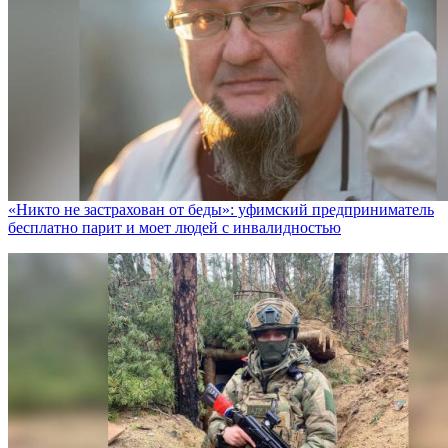
«Никто не заcтрахован от беды»: уфимский предприниматель
бесплатно парит и моет людей с инвалидностью