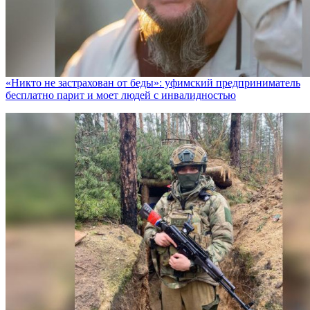
«Никто не заcтрахован от беды»: уфимский предприниматель
бесплатно парит и моет людей с инвалидностью