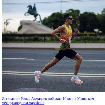
Легкоатлет Ринас Ахмадеев побежит 10 км на Уфимском
международном марафоне