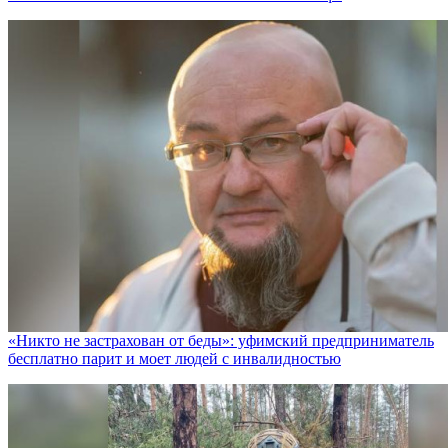
«Никто не заcтрахован от беды»: уфимский предприниматель
бесплатно парит и моет людей с инвалидностью