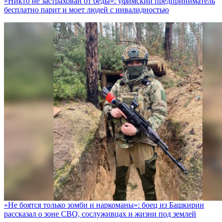
«Никто не заcтрахован от беды»: уфимский предприниматель
бесплатно парит и моет людей с инвалидностью
«Не боятся только зомби и наркоманы»: боец из Башкирии
рассказал о зоне СВО, сослуживцах и жизни под землей