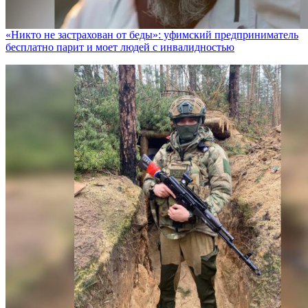
«Никто не заcтрахован от беды»: уфимский предприниматель
бесплатно парит и моет людей с инвалидностью