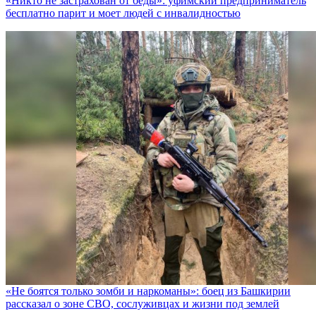
«Никто не заcтрахован от беды»: уфимский предприниматель
бесплатно парит и моет людей с инвалидностью
«Не боятся только зомби и наркоманы»: боец из Башкирии
рассказал о зоне СВО, сослуживцах и жизни под землей