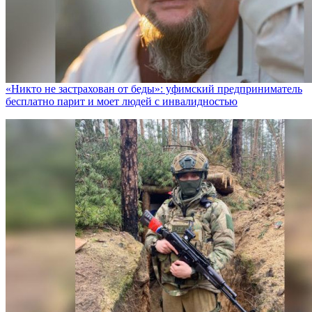
«Никто не заcтрахован от беды»: уфимский предприниматель
бесплатно парит и моет людей с инвалидностью