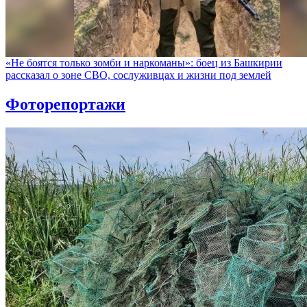
«Не боятся только зомби и наркоманы»: боец из Башкирии
рассказал о зоне СВО, сослуживцах и жизни под землей
Фоторепортажи