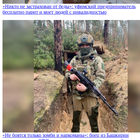
«Никто не заcтрахован от беды»: уфимский предприниматель
бесплатно парит и моет людей с инвалидностью
«Не боятся только зомби и наркоманы»: боец из Башкирии