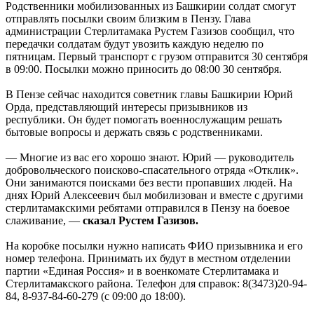
Родственники мобилизованных из Башкирии солдат смогут
отправлять посылки своим близким в Пензу. Глава
администрации Стерлитамака Рустем Газизов сообщил, что
передачки солдатам будут увозить каждую неделю по
пятницам. Первый транспорт с грузом отправится 30 сентября
в 09:00. Посылки можно приносить до 08:00 30 сентября.
В Пензе сейчас находится советник главы Башкирии Юрий
Орда, представляющий интересы призывников из
республики. Он будет помогать военнослужащим решать
бытовые вопросы и держать связь с родственниками.
— Многие из вас его хорошо знают. Юрий — руководитель
добровольческого поисково-спасательного отряда «Отклик».
Они занимаются поисками без вести пропавших людей. На
днях Юрий Алексеевич был мобилизован и вместе с другими
стерлитамакскими ребятами отправился в Пензу на боевое
слаживание, —
сказал Рустем Газизов.
На коробке посылки нужно написать ФИО призывника и его
номер телефона. Принимать их будут в местном отделении
партии «Единая Россия» и в военкомате Стерлитамака и
Стерлитамакского района. Телефон для справок: 8(3473)20-94-
84, 8-937-84-60-279 (с 09:00 до 18:00).