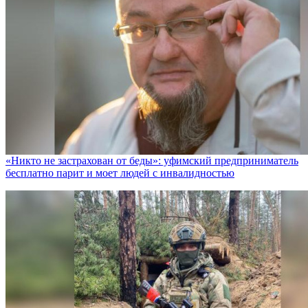
«Никто не заcтрахован от беды»: уфимский предприниматель
бесплатно парит и моет людей с инвалидностью