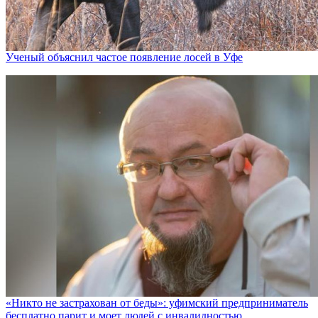
Ученый объяснил частое появление лосей в Уфе
«Никто не заcтрахован от беды»: уфимский предприниматель
бесплатно парит и моет людей с инвалидностью