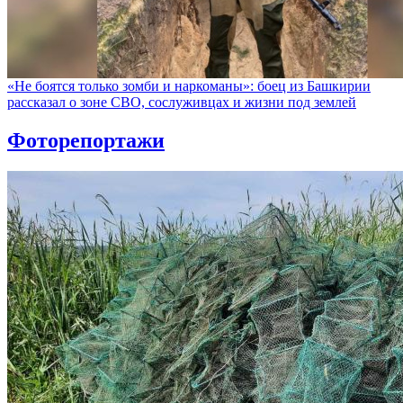
«Не боятся только зомби и наркоманы»: боец из Башкирии
рассказал о зоне СВО, сослуживцах и жизни под землей
Фоторепортажи