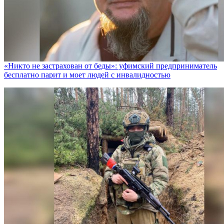
«Никто не заcтрахован от беды»: уфимский предприниматель
бесплатно парит и моет людей с инвалидностью