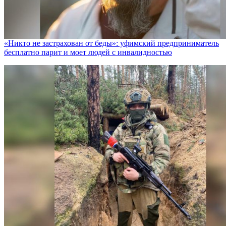
«Никто не заcтрахован от беды»: уфимский предприниматель
бесплатно парит и моет людей с инвалидностью