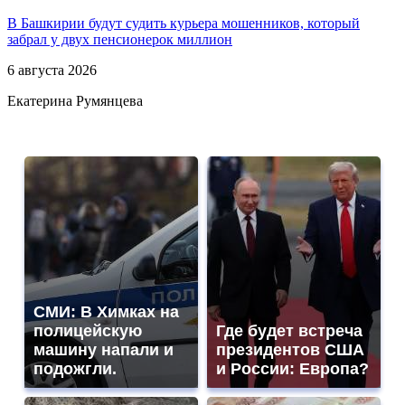
В Башкирии будут судить курьера мошенников, который
забрал у двух пенсионерок миллион
6 августа 2026
Екатерина Румянцева
СМИ: В Химках на
полицейскую
Где будет встреча
машину напали и
президентов США
подожгли.
и России: Европа?