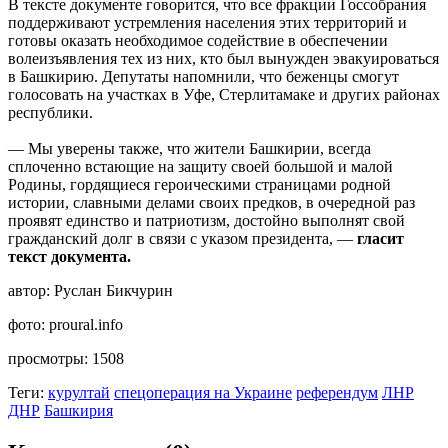
В тексте документе говорится, что все фракции Госсобрания
поддерживают устремления населения этих территорий и
готовы оказать необходимое содействие в обеспечении
волеизъявления тех из них, кто был вынужден эвакуироваться
в Башкирию. Депутаты напомнили, что беженцы смогут
голосовать на участках в Уфе, Стерлитамаке и других районах
республики.
— Мы уверены также, что жители Башкирии, всегда
сплоченно встающие на защиту своей большой и малой
Родины, гордящиеся героическими страницами родной
истории, славными делами своих предков, в очередной раз
проявят единство и патриотизм, достойно выполнят свой
гражданский долг в связи с указом президента, —
гласит
текст документа.
автор:
Руслан Бикчурин
фото:
proural.info
просмотры:
1508
Теги:
курултай
спецоперация на Украине
референдум
ЛНР
ДНР
Башкирия