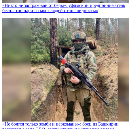
«Никто не заcтрахован от беды»: уфимский предприниматель
бесплатно парит и моет людей с инвалидностью
«Не боятся только зомби и наркоманы»: боец из Башкирии