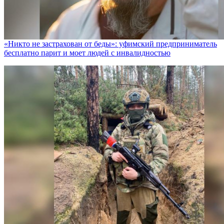
«Никто не заcтрахован от беды»: уфимский предприниматель
бесплатно парит и моет людей с инвалидностью