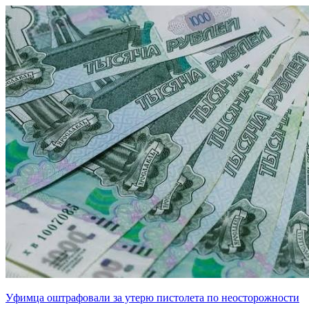
Уфимца оштрафовали за утерю пистолета по неосторожности