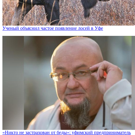
Ученый объяснил частое появление лосей в Уфе
«Никто не заcтрахован от беды»: уфимский предприниматель