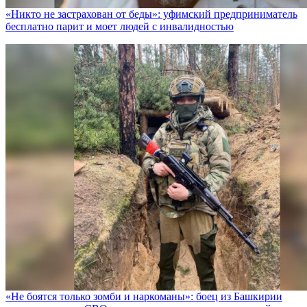
«Никто не заcтрахован от беды»: уфимский предприниматель
бесплатно парит и моет людей с инвалидностью
«Не боятся только зомби и наркоманы»: боец из Башкирии