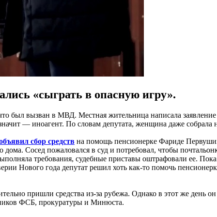
ались «сыграть в опасную игру».
что был вызван в МВД. Местная жительница написала заявление н
начит — иноагент. По словам депутата, женщина даже собрала н
объявил сбор средств
на помощь пенсионерке Фариде Первушино
 дома. Сосед пожаловался в суд и потребовал, чтобы почтальон
 выполняла требования, судебные приставы оштрафовали ее. Пок
ерии Нового года депутат решил хоть как-то помочь пенсионерке
ельно пришли средства из-за рубежа. Однако в этот же день он 
дников ФСБ, прокуратуры и Минюста.