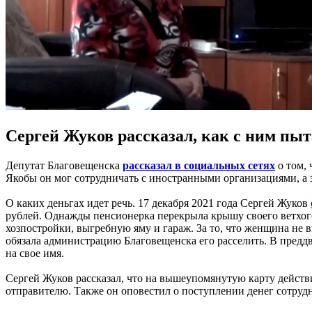
Сергей Жуков рассказал, как с ним пыт
Депутат Благовещенска
рассказал в социальных сетях
о том, 
Якобы он мог сотрудничать с иностранными организациями, а з
О каких деньгах идет речь. 17 декабря 2021 года Сергей Жуков
рублей. Однажды пенсионерка перекрыла крышу своего ветхого
хозпостройки, выгребную яму и гараж. За то, что женщина не
обязала администрацию Благовещенска его расселить. В преддв
на свое имя.
Сергей Жуков рассказал, что на вышеупомянутую карту действит
отправителю. Также он оповестил о поступлении денег сотру