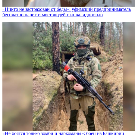
«Никто не заcтрахован от беды»: уфимский предприниматель
бесплатно парит и моет людей с инвалидностью
«Не боятся только зомби и наркоманы»: боец из Башкирии