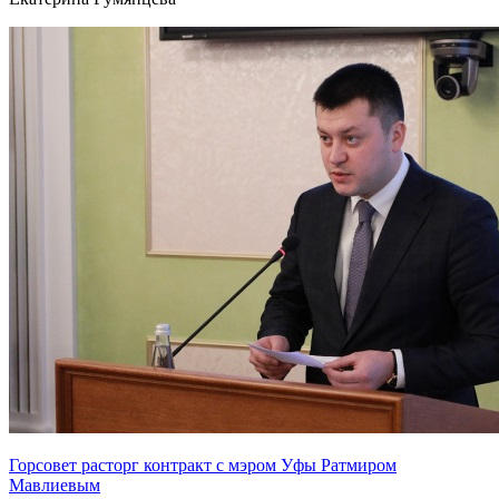
Горсовет расторг контракт с мэром Уфы Ратмиром
Мавлиевым