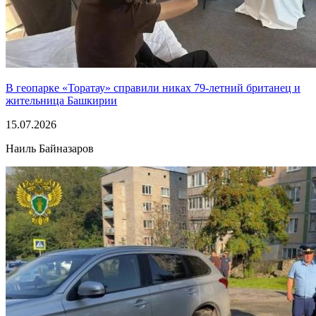
В геопарке «Торатау» справили никах 79-летний британец и
жительница Башкирии
15.07.2026
Наиль Байназаров