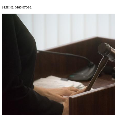
Илина Мазитова