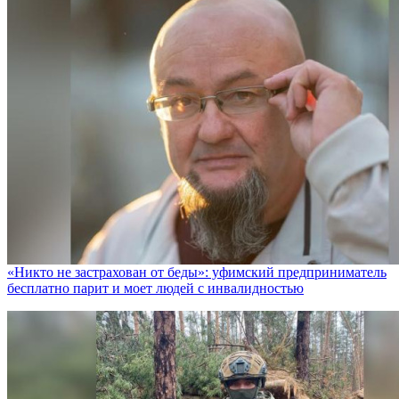
«Никто не заcтрахован от беды»: уфимский предприниматель
бесплатно парит и моет людей с инвалидностью