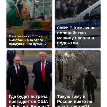
СМИ: В Химках на
полицейскую
В магазинах России
машину напали и
ажиотаж из-за этого
подожгли.
продукта: что купить?
Где будет встреча
Такую зиму в
президентов США
России никто не
и России: Европа?
ждал: как так?!