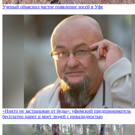
Ученый объяснил частое появление лосей в Уфе
«Никто не заcтрахован от беды»: уфимский предприниматель
бесплатно парит и моет людей с инвалидностью