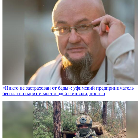
«Никто не заcтрахован от беды»: уфимский предприниматель
бесплатно парит и моет людей с инвалидностью