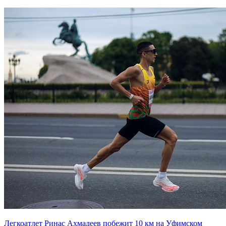
Легкоатлет Ринас Ахмадеев побежит 10 км на Уфимском