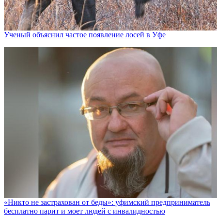
Ученый объяснил частое появление лосей в Уфе
«Никто не заcтрахован от беды»: уфимский предприниматель
бесплатно парит и моет людей с инвалидностью