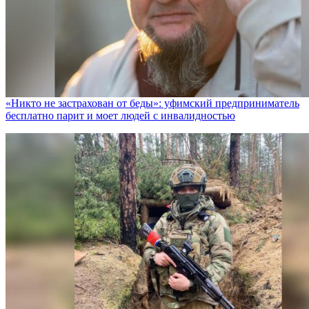
«Никто не заcтрахован от беды»: уфимский предприниматель
бесплатно парит и моет людей с инвалидностью