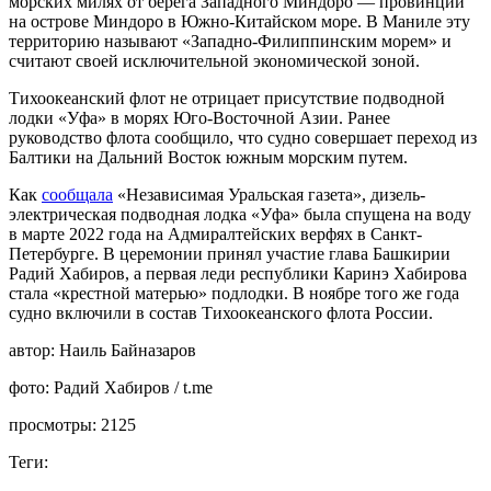
морских милях от берега Западного Миндоро — провинции
на острове Миндоро в Южно-Китайском море. В Маниле эту
территорию называют «Западно-Филиппинским морем» и
считают своей исключительной экономической зоной.
Тихоокеанский флот не отрицает присутствие подводной
лодки «Уфа» в морях Юго-Восточной Азии. Ранее
руководство флота сообщило, что судно совершает переход из
Балтики на Дальний Восток южным морским путем.
Как
сообщала
«Независимая Уральская газета», дизель-
электрическая подводная лодка «Уфа» была спущена на воду
в марте 2022 года на Адмиралтейских верфях в Санкт-
Петербурге. В церемонии принял участие глава Башкирии
Радий Хабиров, а первая леди республики Каринэ Хабирова
стала «крестной матерью» подлодки. В ноябре того же года
судно включили в состав Тихоокеанского флота России.
автор:
Наиль Байназаров
фото:
Радий Хабиров / t.me
просмотры:
2125
Теги: