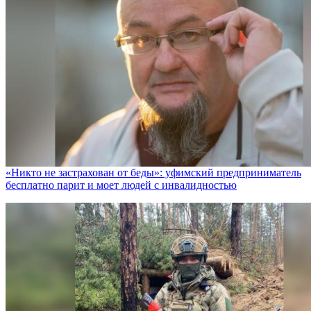
«Никто не заcтрахован от беды»: уфимский предприниматель
бесплатно парит и моет людей с инвалидностью