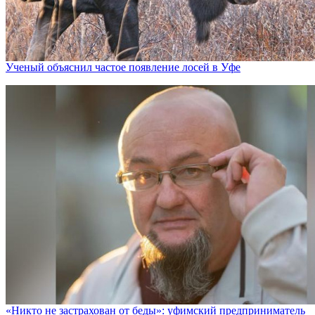
Ученый объяснил частое появление лосей в Уфе
«Никто не заcтрахован от беды»: уфимский предприниматель