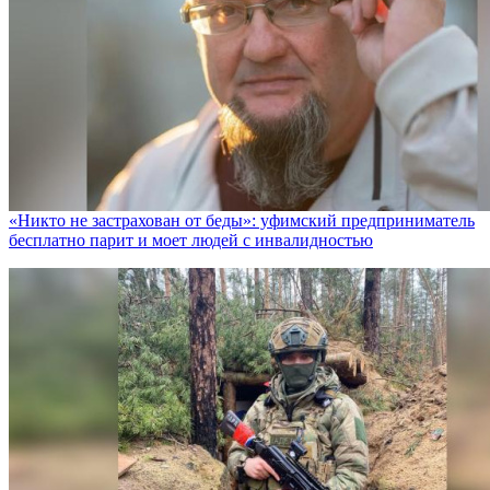
«Никто не заcтрахован от беды»: уфимский предприниматель
бесплатно парит и моет людей с инвалидностью