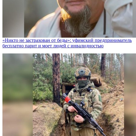
«Никто не заcтрахован от беды»: уфимский предприниматель
бесплатно парит и моет людей с инвалидностью