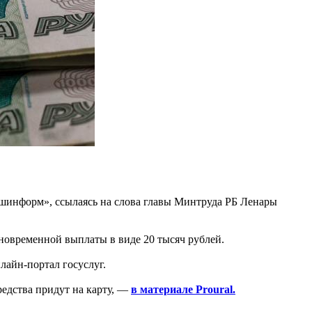
шинформ», ссылаясь на слова главы Минтруда РБ Ленары
новременной выплаты в виде 20 тысяч рублей.
лайн-портал госуслуг.
редства придут на карту, —
в материале Proural.