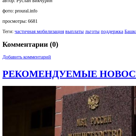
автор:
Руслан Бикчурин
фото:
proural.info
просмотры:
6681
Теги:
частичная мобилизация
выплаты
льготы
поддержка
Башк
Комментарии (0)
Добавить комментарий
РЕКОМЕНДУЕМЫЕ НОВОС