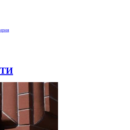
ирия
ТИ