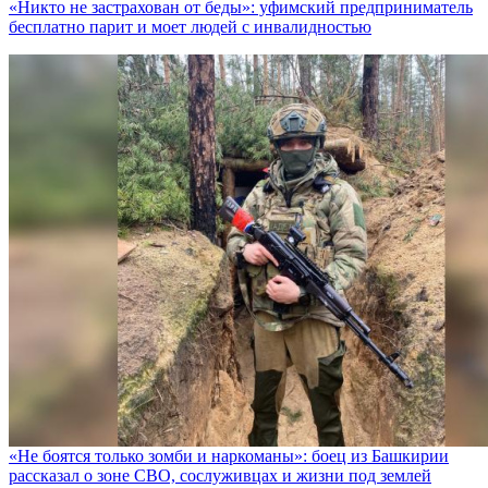
«Никто не заcтрахован от беды»: уфимский предприниматель
бесплатно парит и моет людей с инвалидностью
«Не боятся только зомби и наркоманы»: боец из Башкирии
рассказал о зоне СВО, сослуживцах и жизни под землей