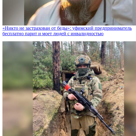
«Никто не заcтрахован от беды»: уфимский предприниматель
бесплатно парит и моет людей с инвалидностью