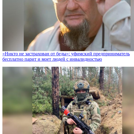
«Никто не заcтрахован от беды»: уфимский предприниматель
бесплатно парит и моет людей с инвалидностью