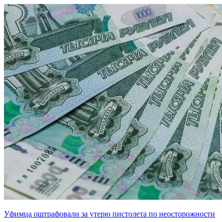
Уфимца оштрафовали за утерю пистолета по неосторожности