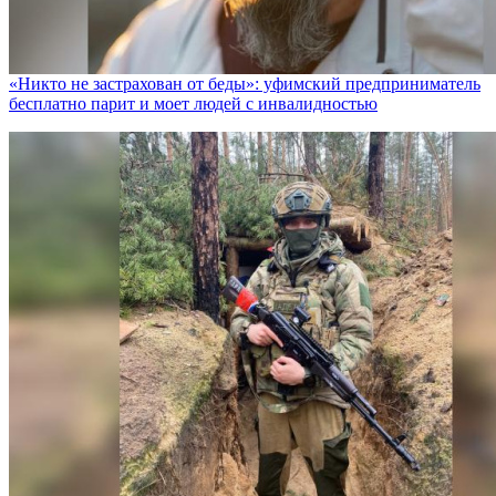
«Никто не заcтрахован от беды»: уфимский предприниматель
бесплатно парит и моет людей с инвалидностью