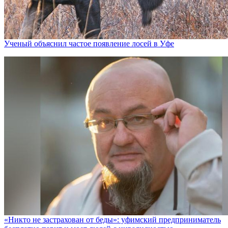
Ученый объяснил частое появление лосей в Уфе
«Никто не заcтрахован от беды»: уфимский предприниматель