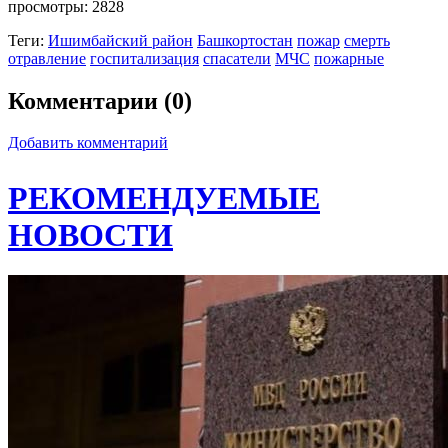
просмотры:
2828
Теги:
Ишимбайский район
Башкортостан
пожар
смерть
отравление
госпитализация
спасатели
МЧС
пожарные
Комментарии (0)
Добавить комментарий
РЕКОМЕНДУЕМЫЕ
НОВОСТИ