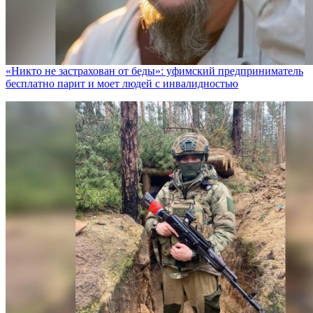
«Никто не заcтрахован от беды»: уфимский предприниматель
бесплатно парит и моет людей с инвалидностью