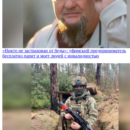
«Никто не заcтрахован от беды»: уфимский предприниматель
бесплатно парит и моет людей с инвалидностью