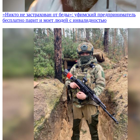
«Никто не заcтрахован от беды»: уфимский предприниматель
бесплатно парит и моет людей с инвалидностью