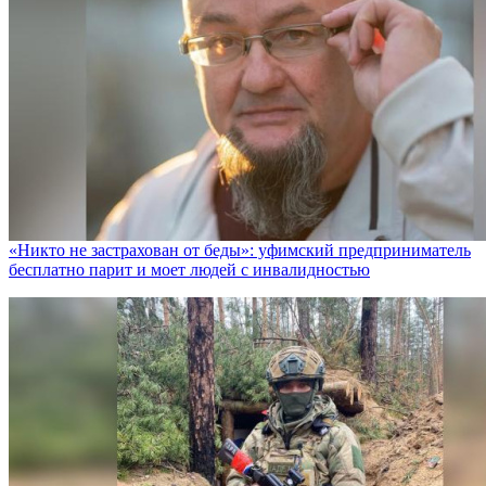
«Никто не заcтрахован от беды»: уфимский предприниматель
бесплатно парит и моет людей с инвалидностью